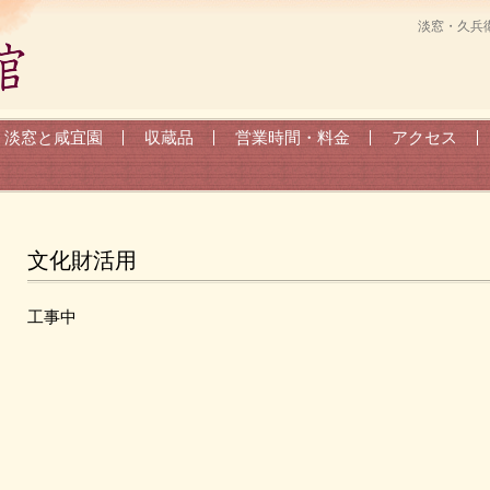
淡窓・久兵衛
淡窓と咸宜園
収蔵品
営業時間・料金
アクセス
文化財活用
工事中