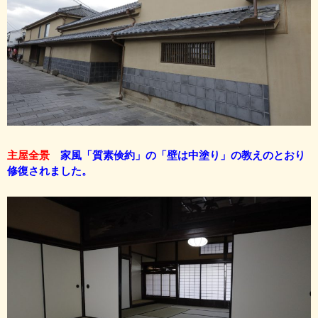
主屋全景
家風「質素倹約」の「壁は中塗り」の教えのとおり
修復されま
し
た。