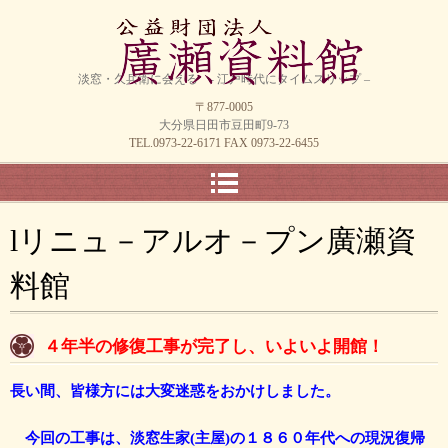
淡窓・久兵衛に会える - 江戸時代にタイムスリップ –
〒877-0005
大分県日田市豆田町9-73
TEL.0973-22-6171
FAX 0973-22-6455
lリニュ－アルオ－プン廣瀬資
料館
４年半の修復工事が完了し、い
よいよ
開館！
長い間、皆様方には大変迷惑をおかけしました。
今回の工事は、淡窓生家(主屋)の１８６０年代への現況復帰