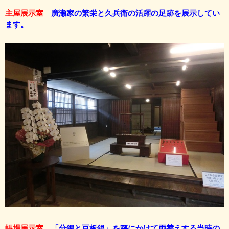
主屋展示室
廣瀬家の繁栄と久兵衛の活躍の足跡を展示してい
ます。
帳場展示室
「分銅と豆板銀」を
秤にかけて両替えする当時の