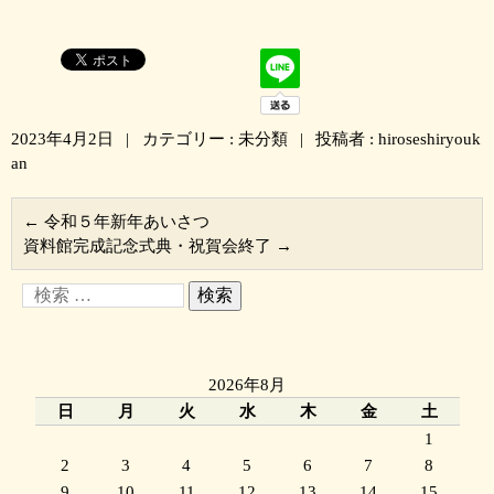
2023年4月2日
|
カテゴリー :
未分類
|
投稿者 : hiroseshiryouk
an
←
令和５年新年あいさつ
資料館完成記念式典・祝賀会終了
→
2026年8月
日
月
火
水
木
金
土
1
2
3
4
5
6
7
8
9
10
11
12
13
14
15